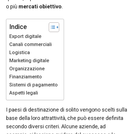
funzionamento
o più
mercati obiettivo
.
del sito web.
Indice
Statistiche
Export digitale
Al fine di
migliorare
Canali commerciali
la
Logistica
funzionalità
Marketing digitale
e la
Organizzazione
struttura del
sito Web, in
Finanziamento
base a
Sistemi di pagamento
come viene
Aspetti legali
utilizzato il
sito Web.
I paesi di destinazione di solito vengono scelti sulla
base della loro attrattività, che può essere definita
Experience
secondo diversi criteri. Alcune aziende, ad
Affinché il