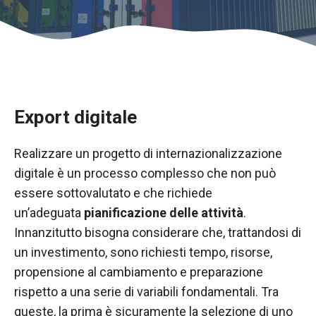
Export digitale
Realizzare un progetto di internazionalizzazione
digitale è un processo complesso che non può
essere sottovalutato e che richiede
un’adeguata
pianificazione delle attività
.
Necessario
Innanzitutto bisogna considerare che, trattandosi di
Questi cookie
un investimento, sono richiesti tempo, risorse,
non sono
opzionali.
propensione al cambiamento e preparazione
Sono
rispetto a una serie di variabili fondamentali. Tra
necessari per
queste, la prima è sicuramente la selezione di uno
il