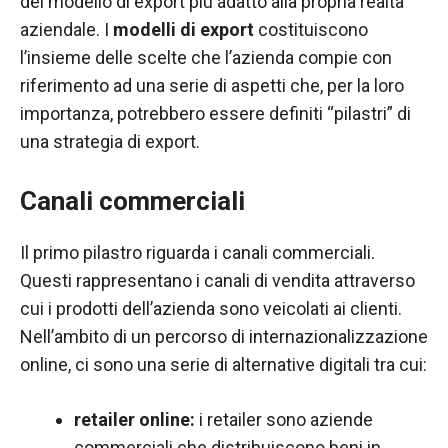
del modello di export più adatto alla propria realtà
contenuti e
offerte
aziendale. I
modelli di export
costituiscono
personalizzati.
l’insieme delle scelte che l’azienda compie con
riferimento ad una serie di aspetti che, per la loro
importanza, potrebbero essere definiti “pilastri” di
una strategia di export.
Canali commerciali
Il primo pilastro riguarda i canali commerciali.
Questi rappresentano i canali di vendita attraverso
cui i prodotti dell’azienda sono veicolati ai clienti.
Nell’ambito di un percorso di internazionalizzazione
online, ci sono una serie di alternative digitali tra cui:
retailer online:
i retailer sono aziende
commerciali che distribuiscono beni in