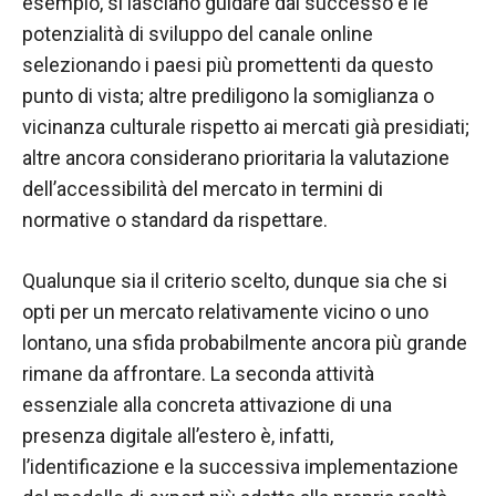
nostro sito
esempio, si lasciano guidare
dal successo e le
Web funzioni
potenzialità di sviluppo del
canale online
al meglio
selezionando i paesi più promettenti da questo
durante la tua
visita. Se rifiuti
punto di vista; altre prediligono la somiglianza o
questi cookie,
vicinanza culturale rispetto ai mercati già presidiati;
alcune
altre ancora considerano prioritaria la valutazione
funzionalità
scompariranno
dell’accessibilità del mercato in termini di
dal sito web.
normative o standard da rispettare.
Qualunque sia il criterio scelto, dunque sia che si
Marketing
opti per un mercato relativamente vicino o uno
Condividendo i
tuoi interessi e
lontano, una sfida probabilmente ancora più grande
comportamenti
rimane da affrontare. La seconda attività
mentre visiti il
essenziale alla concreta attivazione di una
nostro sito,
aumenti le
presenza digitale all’estero è, infatti,
possibilità di
l’identificazione e la successiva implementazione
vedere