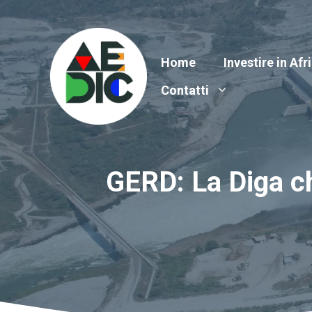
Vai
al
contenuto
Home
Investire in Afr
Contatti
GERD: La Diga ch