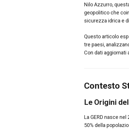
contenuti e
Nilo Azzurro, questa
offerte
geopolitico che coi
personalizzati.
sicurezza idrica e d
Questo articolo esp
tre paesi, analizzan
Con dati aggiornati 
Contesto St
Le Origini de
La GERD nasce nel 2
50% della popolazione