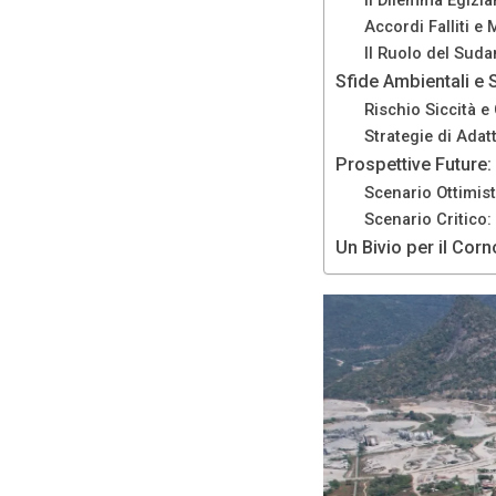
Il Dilemma Egizi
funzionamento
Accordi Falliti e
del sito web.
Il Ruolo del Suda
Sfide Ambientali e 
Rischio Siccità e
Statistiche
Strategie di Ada
Al fine di
migliorare
Prospettive Future:
la
Scenario Ottimist
funzionalità
Scenario Critico:
e la
Un Bivio per il Corn
struttura del
sito Web, in
base a
come viene
utilizzato il
sito Web.
Experience
Affinché il