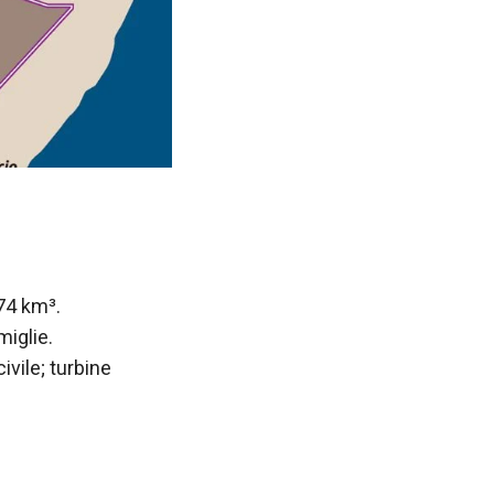
 74 km³.
miglie.
civile; turbine