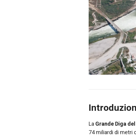
nostro sito
Web funzioni
al meglio
durante la tua
visita. Se rifiuti
questi cookie,
alcune
funzionalità
scompariranno
dal sito web.
Marketing
Condividendo i
tuoi interessi e
comportamenti
mentre visiti il
Introduzio
nostro sito,
aumenti le
La
Grande Diga del
possibilità di
vedere
74 miliardi di metri 