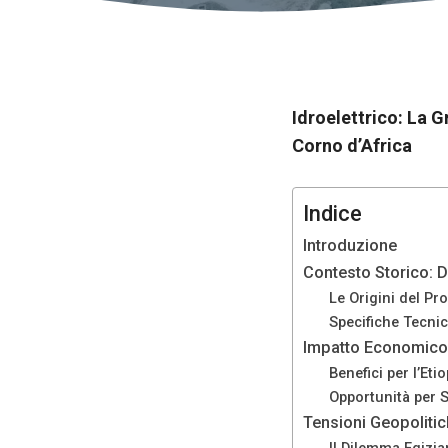
Idroelettrico: La G
Corno d’Africa
Indice
Introduzione
Contesto Storico: D
Le Origini del Pr
Necessario
Specifiche Tecni
Questi cookie
Impatto Economico:
non sono
Benefici per l’Etio
opzionali.
Opportunità per 
Sono
necessari per
Tensioni Geopoliti
il