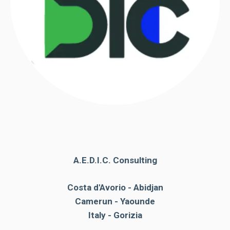
funzionamento
del sito web.
Statistiche
Al fine di
migliorare
la
funzionalità
e la
struttura del
sito Web, in
base a
come viene
A.E.D.I.C. Consulting
utilizzato il
sito Web.
Costa d'Avorio - Abidjan
Camerun - Yaounde
Experience
Italy - Gorizia
Affinché il