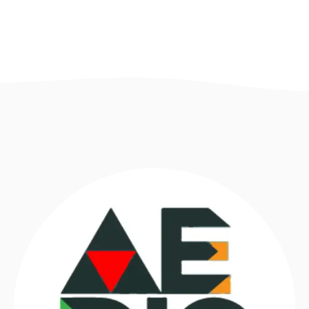
Necessario
Questi cookie
non sono
opzionali.
Sono
necessari per
il