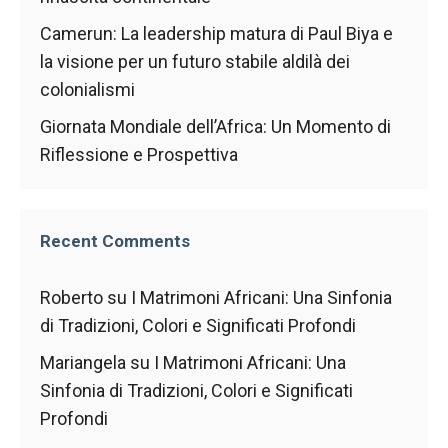
funzionamento
Camerun: La leadership matura di Paul Biya e
del sito web.
la visione per un futuro stabile aldilà dei
colonialismi
Statistiche
Giornata Mondiale dell’Africa: Un Momento di
Al fine di
migliorare
Riflessione e Prospettiva
la
funzionalità
e la
struttura del
Recent Comments
sito Web, in
base a
come viene
Roberto
su
I Matrimoni Africani: Una Sinfonia
utilizzato il
di Tradizioni, Colori e Significati Profondi
sito Web.
Mariangela
su
I Matrimoni Africani: Una
Sinfonia di Tradizioni, Colori e Significati
Experience
Profondi
Affinché il