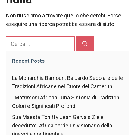
Non riusciamo a trovare quello che cerchi. Forse
eseguire una ricerca potrebbe essere di aiuto.
Cerca
Recent Posts
La Monarchia Bamoun: Baluardo Secolare delle
Tradizioni Africane nel Cuore del Camerun
Necessario
I Matrimoni Africani: Una Sinfonia di Tradizioni,
Questi cookie
Colori e Significati Profondi
non sono
opzionali.
Sua Maestà Tchiffy Jean Gervais Zié è
Sono
deceduto: l’Africa perde un visionario della
necessari per
il
rinascita continentale