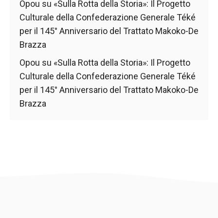
nostro sito
Opou
su
«Sulla Rotta della Storia»: Il Progetto
Web funzioni
Culturale della Confederazione Generale Téké
al meglio
per il 145° Anniversario del Trattato Makoko-De
durante la tua
visita. Se rifiuti
Brazza
questi cookie,
alcune
Opou
su
«Sulla Rotta della Storia»: Il Progetto
funzionalità
Culturale della Confederazione Generale Téké
scompariranno
per il 145° Anniversario del Trattato Makoko-De
dal sito web.
Brazza
Marketing
Condividendo i
tuoi interessi e
comportamenti
mentre visiti il
nostro sito,
aumenti le
possibilità di
vedere