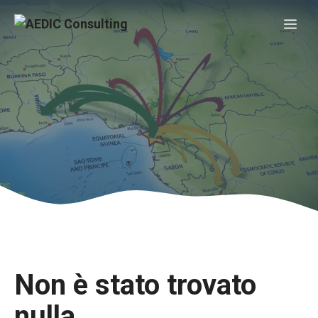
Vai
Me
al
contenuto
Non è stato trovato
nulla