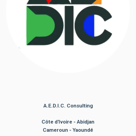
fonctionne au
mieux pendant
votre visite. Si
vous refusez
ces cookies,
certaines
fonctionnalités
disparaîtront
du site web.
Marketing
En partageant
vos intérêts et
votre
comportement
A.E.D.I.C. Consulting
lors de la
visite de notre
site, vous
Côte d'Ivoire - Abidjan
augmentez
Cameroun - Yaoundé
les chances