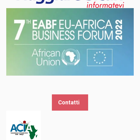
contenuti e
offerte
personalizzati.
Contatti