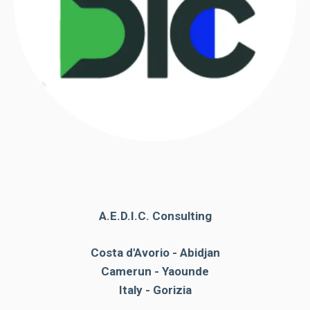
funzionamento
del sito web.
Statistiche
Al fine di
migliorare
la
funzionalità
e la
struttura del
sito Web, in
base a
come viene
A.E.D.I.C. Consulting
utilizzato il
sito Web.
Costa d'Avorio - Abidjan
Camerun - Yaounde
Experience
Italy - Gorizia
Affinché il